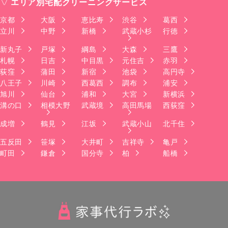
エリア別宅配クリーニングサービス
京都
大阪
恵比寿
渋谷
葛西
立川
中野
新橋
武蔵小杉
行徳
新丸子
戸塚
綱島
大森
三鷹
札幌
日吉
中目黒
元住吉
赤羽
荻窪
蒲田
新宿
池袋
高円寺
八王子
川崎
西葛西
調布
浦安
旭川
仙台
浦和
大宮
新横浜
溝の口
相模大野
武蔵境
高田馬場
西荻窪
成増
鶴見
江坂
武蔵小山
北千住
五反田
笹塚
大井町
吉祥寺
亀戸
町田
鎌倉
国分寺
柏
船橋