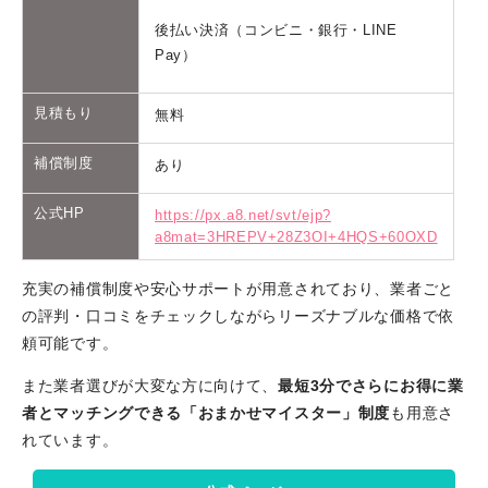
後払い決済（コンビニ・銀行・LINE
Pay）
見積もり
無料
補償制度
あり
公式HP
https://px.a8.net/svt/ejp?
a8mat=3HREPV+28Z3OI+4HQS+60OXD
充実の補償制度や安心サポートが用意されており、業者ごと
の評判・口コミをチェックしながらリーズナブルな価格で依
頼可能です。
また業者選びが大変な方に向けて、
最短3分でさらにお得に業
者とマッチングできる「おまかせマイスター」制度
も用意さ
れています。