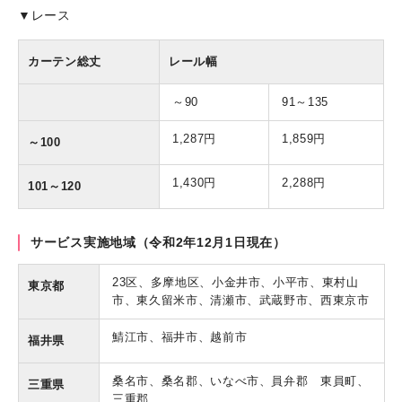
▼レース
カーテン総丈
レール幅
～90
91～135
1,287円
1,859円
～100
1,430円
2,288円
101～120
サービス実施地域（令和2年12月1日現在）
23区、多摩地区、小金井市、小平市、東村山
東京都
市、東久留米市、清瀬市、武蔵野市、西東京市
鯖江市、福井市、越前市
福井県
桑名市、桑名郡、いなべ市、員弁郡 東員町、
三重県
三重郡