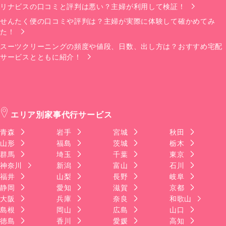
リナビスの口コミと評判は悪い？主婦が利用して検証！
せんたく便の口コミや評判は？主婦が実際に体験して確かめてみ
た！
スーツクリーニングの頻度や値段、日数、出し方は？おすすめ宅配
サービスとともに紹介！
エリア別家事代行サービス
青森
岩手
宮城
秋田
山形
福島
茨城
栃木
群馬
埼玉
千葉
東京
神奈川
新潟
富山
石川
福井
山梨
長野
岐阜
静岡
愛知
滋賀
京都
大阪
兵庫
奈良
和歌山
島根
岡山
広島
山口
徳島
香川
愛媛
高知