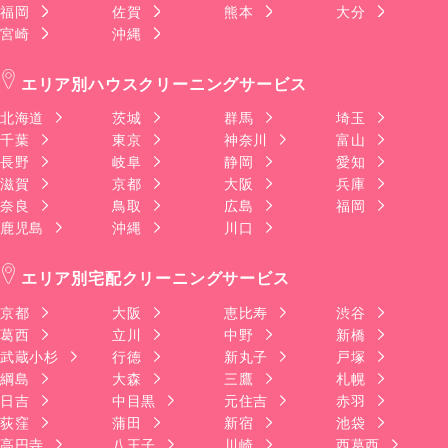
福岡
佐賀
熊本
大分
宮崎
沖縄
エリア別ハウスクリーニングサービス
北海道
茨城
群馬
埼玉
千葉
東京
神奈川
富山
長野
岐阜
静岡
愛知
滋賀
京都
大阪
兵庫
奈良
鳥取
広島
福岡
鹿児島
沖縄
川口
エリア別宅配クリーニングサービス
京都
大阪
恵比寿
渋谷
葛西
立川
中野
新橋
武蔵小杉
行徳
新丸子
戸塚
綱島
大森
三鷹
札幌
日吉
中目黒
元住吉
赤羽
荻窪
蒲田
新宿
池袋
高円寺
八王子
川崎
西葛西