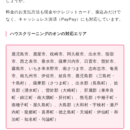
しょうか。
料金のお支払方法も現金やクレジットカード、振込みだけで
なく、キャッシュレス決済（PayPay）にも対応しています。
ハウスクリーニングのオンの対応エリア
鹿児島市、鹿屋市、枕崎市、阿久根市、出水市、指宿
市、西之表市、垂水市、薩摩川内市、日置市、曽於市、
霧島市、いちき串木野市、南さつま市、志布志市、奄美
市、南九州市、伊佐市、姶良市、鹿児島郡 （三島村・
十島村）、薩摩郡（さつま町）、出水郡（長島町）、姶
良郡（湧水町）、曽於郡（大崎町）、肝属郡（東串良
町・錦江町・南大隅町・肝付町）、熊毛郡（中種子町・
南種子町・屋久島町）、大島郡（大和村・宇検村・瀬戸
内町・龍郷町・喜界町・徳之島町・天城町・伊仙町・和
泊町・知名町・与論町）